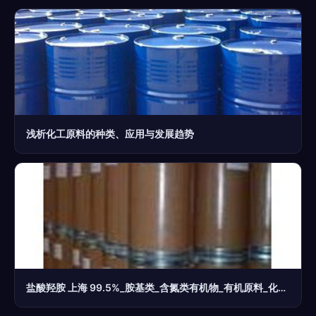
浅析化工原料的种类、应用与发展趋势
盐酸羟胺 上海 99.5%_胺基类_含氮类有机物_有机原料_化工产品_中华化工网