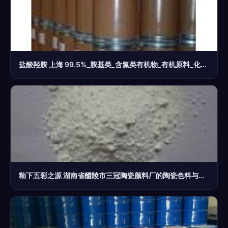
盐酸羟胺 上海 99.5%_胺基类_含氮类有机物_有机原料_化工产品_中华化工网
釉下五彩之源 湖南省醴陵市三冠陶瓷颜料厂的陶瓷色料与化工原料